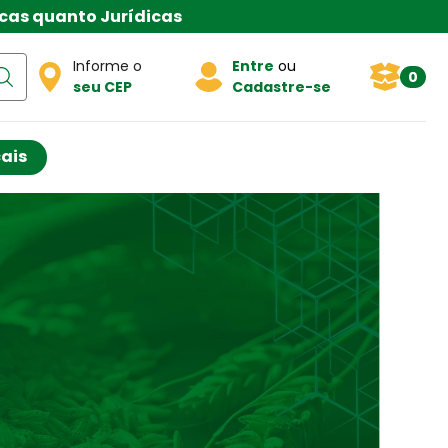
anto Jurídicas
Informe o
Entre
ou
0
seu CEP
Cadastre-se
cais