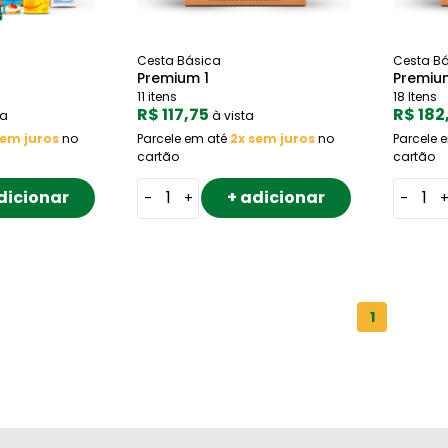
Cesta Básica
Cesta B
Premium 1
Premiu
11 itens
18 Itens
R$ 117,75
R$ 182
ta
à vista
sem juros
no
Parcele em até
2x sem juros
no
Parcele 
cartão
cartão
dicionar
+ adicionar
-
+
-
1