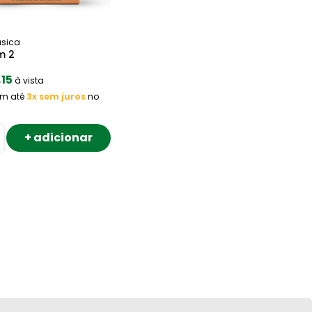
ásica
m 2
,15
à vista
em até
3x sem juros
no
+ adicionar
+