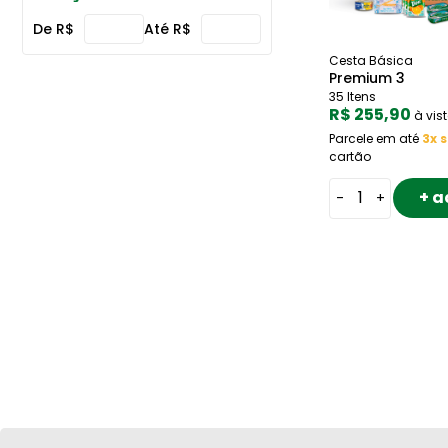
De R$
Até R$
Cesta Básica
Premium 3
35 Itens
R$ 255,90
à vis
Parcele em até
3x 
cartão
+ a
-
+