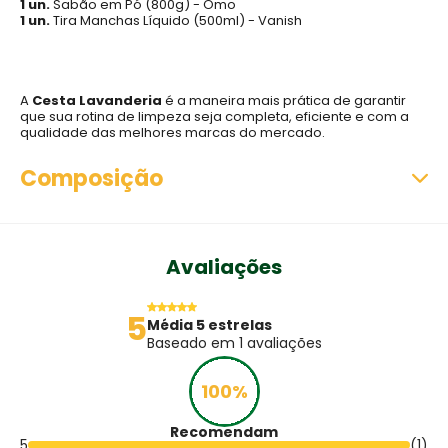
1 un.
Sabão em Pó (800g) - Omo
1 un.
Tira Manchas Líquido (500ml) - Vanish
A
Cesta Lavanderia
é a maneira mais prática de garantir
que sua rotina de limpeza seja completa, eficiente e com a
qualidade das melhores marcas do mercado.
Composição
1
ÁGUA SANITÁRIA
1lt
Avaliações
1
AMACIANTE -
YPÊ
2lt
1
AMACIANTE
500ml
5
Média 5 estrelas
Baseado em 1 avaliações
1
DESINFETANTE
2lt
100%
2
ESPONJA MULTIUSO
-
Recomendam
1
LIMPADOR MULTIUSO -
VEJA
500ml
5
(1)