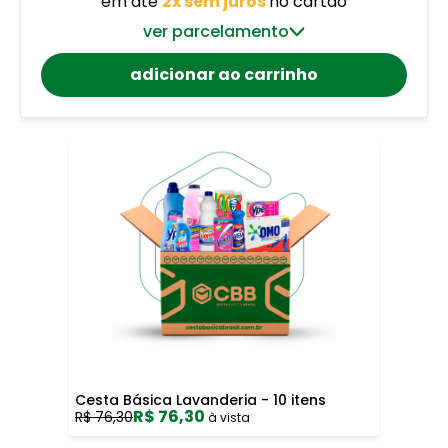
em até
2x sem juros
no cartão
ver parcelamento
adicionar ao carrinho
Cesta Básica Lavanderia - 10 itens
R$ 76,30
R$ 76,30
à vista