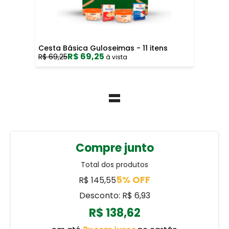
Cesta Básica Guloseimas - 11 itens
R$ 69,25
R$ 69,25
à vista
=
Compre junto
Total dos produtos
5% OFF
R$ 145,55
Desconto: R$ 6,93
R$ 138,62