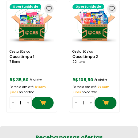
Oportunidade
Oportunidade
Cesta Básica
Cesta Básica
C
Casa Limpa 1
Casa Limpa 2
C
7 Itens
22 Itens
1
R$ 35,60
R$ 108,50
R
à vista
à vista
Parcele em até
1x sem
Parcele em até
2x sem
P
juros
no cartão
juros
no cartão
j
-
+
-
+
Receba nossas ofertas