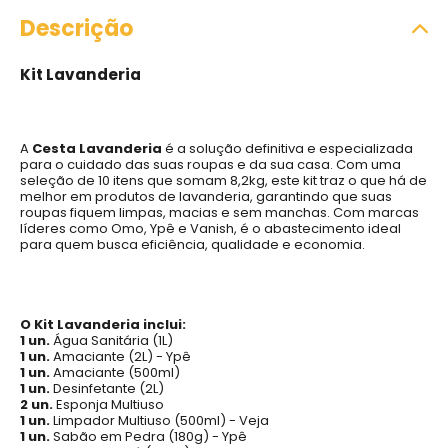
Descrição
Kit Lavanderia
A
Cesta Lavanderia
é a solução definitiva e especializada
para o cuidado das suas roupas e da sua casa. Com uma
seleção de 10 itens que somam 8,2kg, este kit traz o que há de
melhor em produtos de lavanderia, garantindo que suas
roupas fiquem limpas, macias e sem manchas. Com marcas
líderes como Omo, Ypê e Vanish, é o abastecimento ideal
para quem busca eficiência, qualidade e economia.
O Kit Lavanderia inclui:
1 un.
Água Sanitária (1L)
1 un.
Amaciante (2L) - Ypê
1 un.
Amaciante (500ml)
1 un.
Desinfetante (2L)
2 un.
Esponja Multiuso
1 un.
Limpador Multiuso (500ml) - Veja
1 un.
Sabão em Pedra (180g) - Ypê