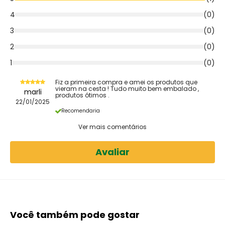
4
(0)
1
SABÃO EM PEDRA -
YPÊ
180g
3
(0)
1
SABÃO EM PÓ -
OMO
800g
2
(0)
1
(0)
1
TIRA MANCHAS LIQUIDO -
VANISH
500ml
Fiz a primeira compra e amei os produtos que
vieram na cesta ! Tudo muito bem embalado ,
marli
produtos ótimos .
22/01/2025
Recomendaria
Ver mais comentários
Avaliar
Você também pode gostar